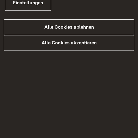
Einstellungen
Mehr
Alle Cookies ablehnen
Alle Cookies akzeptieren
78073 Bad Dürrheim
Mehr
78052 Villingen-Schwenningen,
Winkelstraße 6