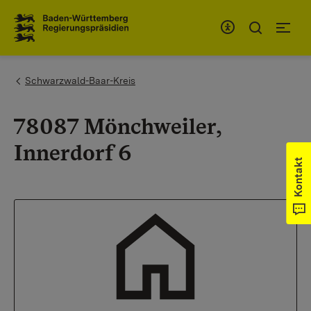
Zum Inhaltsbereich
Zur Hauptnavigation
You are here:
Schwarzwald-Baar-Kreis
78087 Mönchweiler,
Innerdorf 6
Kontakt