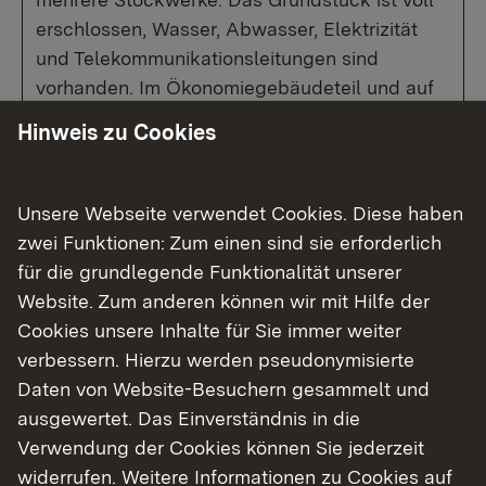
erschlossen, Wasser, Abwasser, Elektrizität
und Telekommunikationsleitungen sind
vorhanden. Im Ökonomiegebäudeteil und auf
den Freiflächen sind Abstellmöglichkeiten für
Hinweis zu Cookies
Kraftfahrzeuge gegeben.
Das Grundstück ist teilweise über einen
Holzzaun und teilweise über Büsche und
Unsere Webseite verwendet Cookies. Diese haben
Bäume eingefriedet. Die Zufahrt und
zwei Funktionen: Zum einen sind sie erforderlich
Zuwegungen sind mit Pflastersteinen
für die grundlegende Funktionalität unserer
befestigt. Die nicht befestigten Freiflächen
Website. Zum anderen können wir mit Hilfe der
sind mit Rasen, Büschen und Bäumen
Cookies unsere Inhalte für Sie immer weiter
bewachsen.
verbessern. Hierzu werden pseudonymisierte
Ein Gutachten zur Ermittlung des
Daten von Website-Besuchern gesammelt und
Verkehrswerts gem. § 194 BauGB liegt vor.
ausgewertet. Das Einverständnis in die
Verwendung der Cookies können Sie jederzeit
widerrufen. Weitere Informationen zu Cookies auf