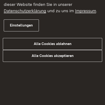
dieser Website finden Sie in unserer
Datenschutzerklärung
und zu uns im
Impressum
.
Lage
Einstellungen
Innerorts, gepflasterter verkehrsberuhigter
Bereich in unmittelbarer Nähe der Kirche, des
alten Schulhauses und Kindergartens.
Alle Cookies ablehnen
Alle Cookies akzeptieren
Objektdaten
Erbaut:
1663
Grundstücksgröße
: 2.929 qm
Baulicher Zustand:
Stark sanierungsbedürftig
Kaufpreis:
350.000 Euro