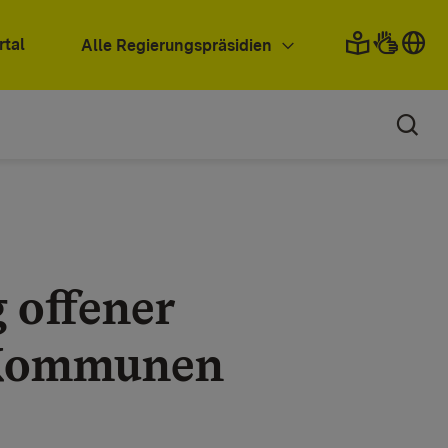
rtal
Alle Regierungspräsidien
 offener
 Kommunen