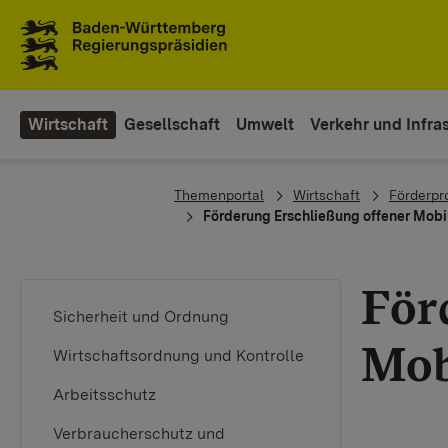
Zum Inhaltsbereich
Zur Hauptnavigation
Wirtschaft
Gesellschaft
Umwelt
Verkehr und Infras
You are here:
Themenportal
Wirtschaft
Förderp
Förderung Erschließung offener Mob
För
Sicherheit und Ordnung
Mob
Wirtschaftsordnung und Kontrolle
Arbeitsschutz
Verbraucherschutz und