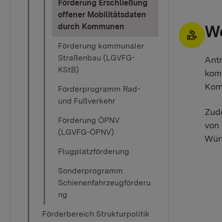
Förderung Erschließung
offener Mobilitätsdaten
(current)
We
durch Kommunen
Förderung kommunaler
Straßenbau (LGVFG-
Antr
KStB)
komm
Kom
Förderprogramm Rad-
und Fußverkehr
Zude
Förderung ÖPNV
von 
(LGVFG-ÖPNV)
Würt
Flugplatzförderung
Sonderprogramm
Schienenfahrzeugförderu
ng
Förderbereich Strukturpolitik