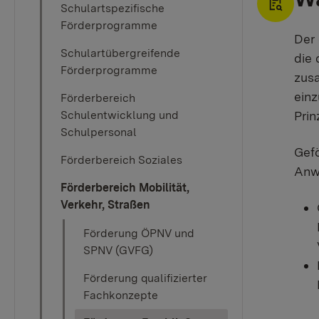
Schulartspezifische
Förderprogramme
Der 
Schulartübergreifende
die 
Förderprogramme
zusa
einz
Förderbereich
Prin
Schulentwicklung und
Schulpersonal
Gefö
Förderbereich Soziales
Anw
Förderbereich Mobilität,
Verkehr, Straßen
Förderung ÖPNV und
SPNV (GVFG)
Förderung qualifizierter
Fachkonzepte