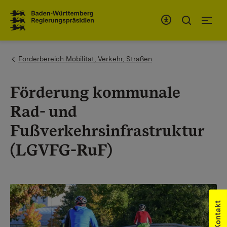
Zum Inhaltsbereich
Zur Hauptnavigation
You are here:
Förderbereich Mobilität, Verkehr, Straßen
Förderung kommunale
Rad- und
Fußverkehrsinfrastruktur
(LGVFG-RuF)
Kontakt