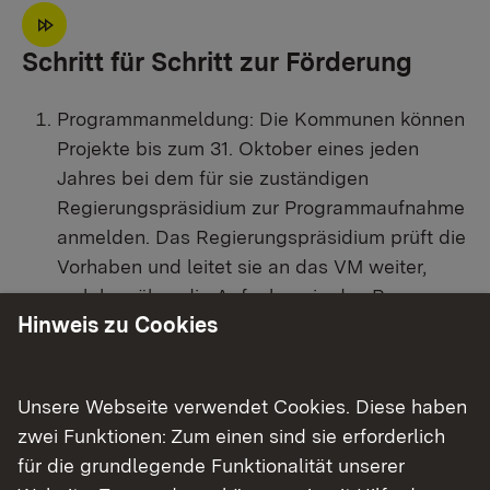
Schritt für Schritt zur Förderung
Programmanmeldung: Die Kommunen können
Projekte bis zum 31. Oktober eines jeden
Jahres bei dem für sie zuständigen
Regierungspräsidium zur Programmaufnahme
anmelden. Das Regierungspräsidium prüft die
Vorhaben und leitet sie an das VM weiter,
welches über die Aufnahme in das Programm
Hinweis zu Cookies
entscheidet.
Antrag auf Förderung: In Stufe 2 reichen
Kommunen, deren Vorhaben in das Programm
Unsere Webseite verwendet Cookies. Diese haben
aufgenommen worden sind, ihre Anträge zur
zwei Funktionen: Zum einen sind sie erforderlich
Projektförderung beim zuständigen
für die grundlegende Funktionalität unserer
Regierungspräsidium ein. Über den Antrag