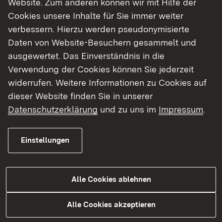
Website. Zum anderen können wir mit Hilfe der
auf Förderung entscheidet das
Cookies unsere Inhalte für Sie immer weiter
Regierungspräsidium.
verbessern. Hierzu werden pseudonymisierte
Bewilligung: Auf Antrag und bei Vorliegen der
Daten von Website-Besuchern gesammelt und
verwaltungsrechtlichen Voraussetzungen
ausgewertet. Das Einverständnis in die
erfolgt die Bewilligung des genehmigten
Verwendung der Cookies können Sie jederzeit
Vorhabens durch das Regierungspräsidium.
widerrufen. Weitere Informationen zu Cookies auf
dieser Website finden Sie in unserer
Sofern die Voraussetzungen vorliegen, können die
Datenschutzerklärung
und zu uns im
Impressum
.
Stufen 2 und 3 zeitgleich umgesetzt werden.
Einstellungen
Zielsetzung
Alle Cookies ablehnen
Verbesserung der Verkehrsinfrastruktur in den
Alle Cookies akzeptieren
Kommunen durch den Bau und Ausbau des
kommunalen Rad- und Fußverkehrsnetzes.