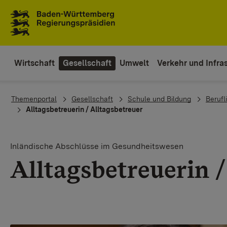
Zum Inhaltsbereich
Zur Hauptnavigation
Wirtschaft
Gesellschaft
Umwelt
Verkehr und Infras
You are here:
Themenportal
Gesellschaft
Schule und Bildung
Berufl
Alltagsbetreuerin / Alltagsbetreuer
Inländische Abschlüsse im Gesundheitswesen
Alltagsbetreuerin /