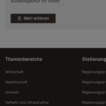
Bundesagentur für Arbeit
Mehr erfahren
Themenübersicht
Themenbereiche
Stellenan
Wirtschaft
Regierungspr
Gesellschaft
Regierungspr
Umwelt
Regierungspr
Verkehr und Infrastruktur
Regierungspr