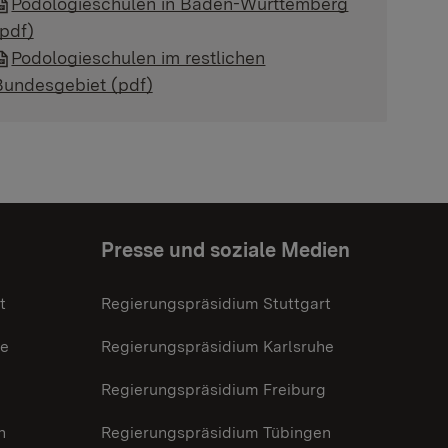
Podologieschulen in Baden-Württemberg
(pdf)
Podologieschulen im restlichen
Bundesgebiet (pdf)
Presse und soziale Medien
t
Regierungspräsidium Stuttgart
he
Regierungspräsidium Karlsruhe
g
Regierungspräsidium Freiburg
n
Regierungspräsidium Tübingen