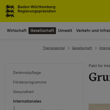
Zum Inhaltsbereich
Zur Hauptnavigation
Wirtschaft
Gesellschaft
Umwelt
Verkehr und Infras
You are here:
Themenportal
Gesellschaft
Intern
Pakt für Int
Gru
Denkmalpflege
Förderprogramme
Gesundheit
Internationales