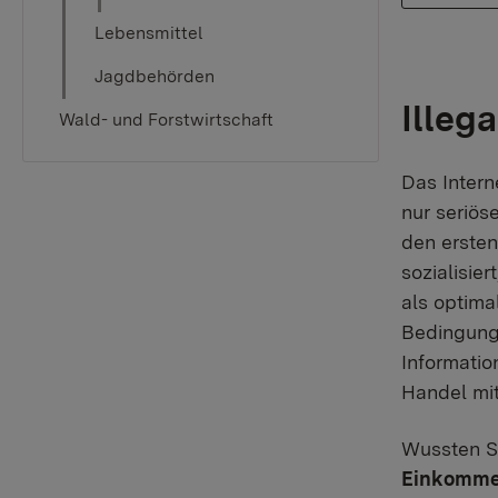
Lebensmittel
Jagdbehörden
Illeg
Wald- und Forstwirtschaft
Das Intern
nur seriös
den ersten
sozialisie
als optima
Bedingunge
Informatio
Handel mi
Wussten S
Einkommen