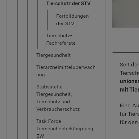
Tierschutz der STV
Fortbildungen
der STV
Tierschutz-
Fachreferate
Tiergesundheit
Seit de
Tierarzneimittelüberwach
Tiersc
ung
unions
Stabsstelle
mit Ti
Tiergesundheit,
Tierschutz und
Eine Au
Verbraucherschutz
für Tie
Task Force
für den
Tierseuchenbekämpfung
BW