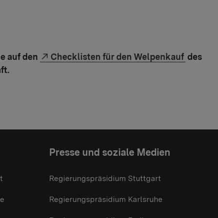
Externer Link:
ie auf den
Checklisten für den Welpenkauf
des
ft.
Presse und soziale Medien
t
Regierungspräsidium Stuttgart
he
Regierungspräsidium Karlsruhe