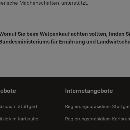
gerische Machenschaften
unterstützt.
Worauf Sie beim Welpenkauf achten sollten, finden S
Bundesministeriums für Ernährung und Landwirtscha
gebote
Internetangebote
äsidium Stuttgart
Regierungspräsidium Stuttgar
äsidium Karlsruhe
Regierungspräsidium Karlsru