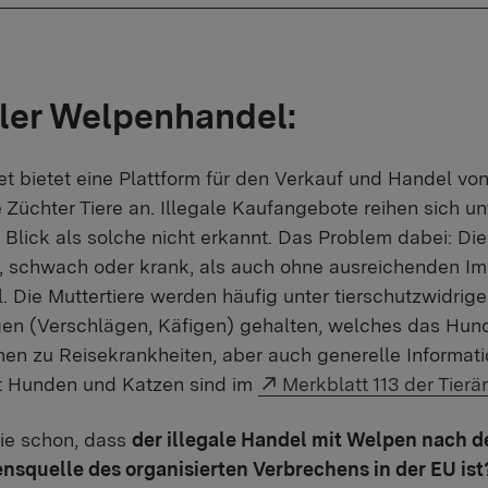
aler Welpenhandel:
et bietet eine Plattform für den Verkauf und Handel vo
e Züchter Tiere an. Illegale Kaufangebote reihen sich 
 Blick als solche nicht erkannt. Das Problem dabei: Die
rt, schwach oder krank, als auch ohne ausreichenden Imp
l. Die Muttertiere werden häufig unter tierschutzwidrig
n (Verschlägen, Käfigen) gehalten, welches das Hund
nen zu Reisekrankheiten, aber auch generelle Informat
Externer Link:
t Hunden und Katzen sind im
Merkblatt 113 der Tierä
ie schon, dass
der illegale Handel mit Welpen nach 
squelle des organisierten Verbrechens in der EU ist