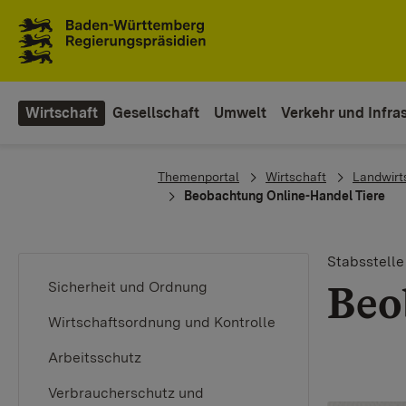
Zum Inhaltsbereich
Zur Hauptnavigation
Wirtschaft
Gesellschaft
Umwelt
Verkehr und Infras
You are here:
Themenportal
Wirtschaft
Landwirt
Beobachtung Online-Handel Tiere
Stabsstelle
Beo
Sicherheit und Ordnung
Wirtschaftsordnung und Kontrolle
Arbeitsschutz
Verbraucherschutz und