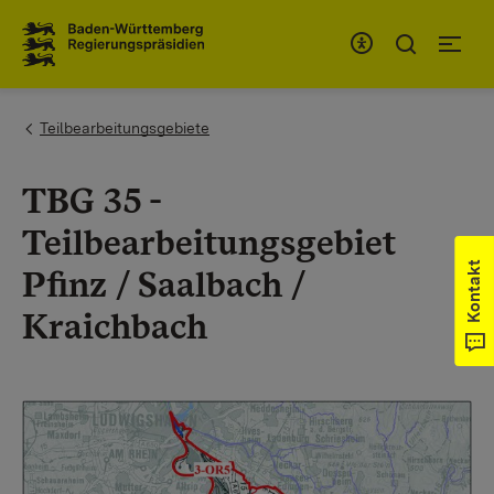
Zum Inhaltsbereich
Zur Hauptnavigation
You are here:
Teilbearbeitungsgebiete
TBG 35 -
Teilbearbeitungsgebiet
Kontakt
Pfinz / Saalbach /
Kraichbach
Show larger version