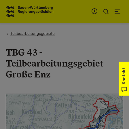
Zum Inhaltsbereich
Zur Hauptnavigation
You are here:
Teilbearbeitungsgebiete
TBG 43 -
Teilbearbeitungsgebiet
Kontakt
Große Enz
Show larger version