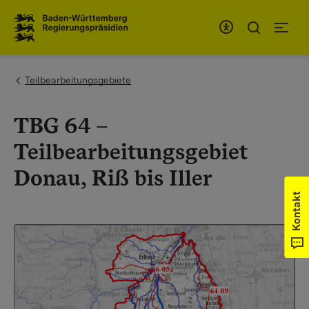
Zum Inhaltsbereich
Zur Hauptnavigation
You are here:
Teilbearbeitungsgebiete
TBG 64 –
Teilbearbeitungsgebiet
Donau, Riß bis Iller
Kontakt
Show larger version for: