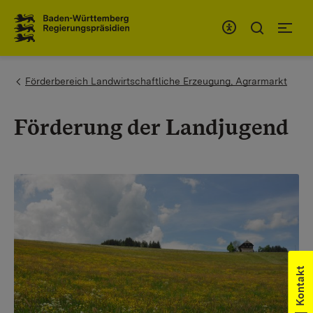
Zum Inhaltsbereich
Zur Hauptnavigation
You are here:
Förderbereich Landwirtschaftliche Erzeugung, Agrarmarkt
Förderung der Landjugend
Kontakt