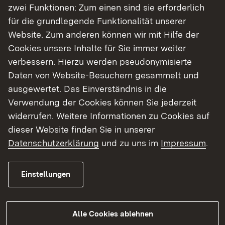
zwei Funktionen: Zum einen sind sie erforderlich
Wer kann einen Antrag stellen?
für die grundlegende Funktionalität unserer
Website. Zum anderen können wir mit Hilfe der
Landjugendverbände
Cookies unsere Inhalte für Sie immer weiter
verbessern. Hierzu werden pseudonymisierte
Daten von Website-Besuchern gesammelt und
ausgewertet. Das Einverständnis in die
Verwendung der Cookies können Sie jederzeit
widerrufen. Weitere Informationen zu Cookies auf
dieser Website finden Sie in unserer
Datenschutzerklärung
und zu uns im
Impressum
.
Weitere Informationen
Einstellungen
Externer Link:
Ministerium für Ländlichen Raum und
Verbraucherschutz Baden-Württemberg
Alle Cookies ablehnen
Externer Link: