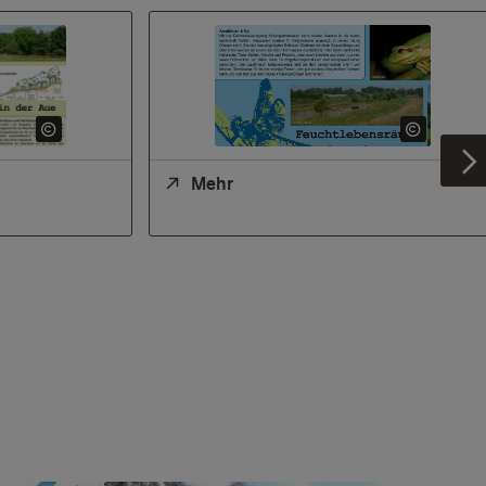
W
Mehr