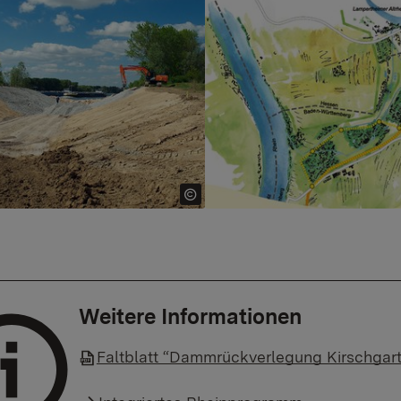
r version
Show larger version
Weitere Informationen
Faltblatt “Dammrückverlegung Kirschgar