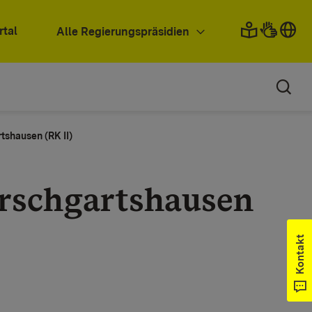
rtal
Alle Regierungspräsidien
shausen (RK II)
rschgartshausen
Kontakt