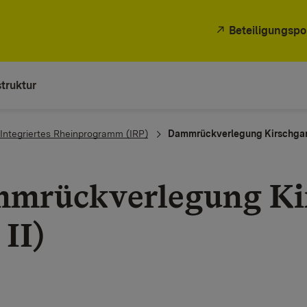
Beteiligungspo
truktur
Integriertes Rheinprogramm (IRP)
Dammrückverlegung Kirschgart
mrückverlegung Ki
II)