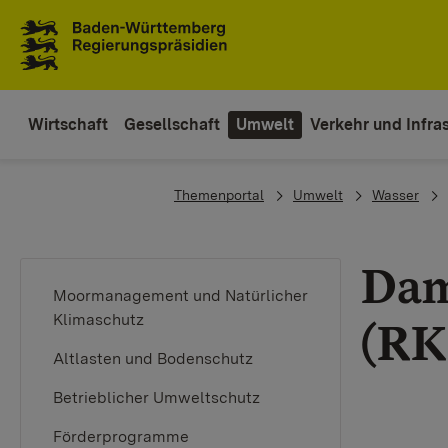
Zum Inhaltsbereich
Zur Hauptnavigation
Wirtschaft
Gesellschaft
Umwelt
Verkehr und Infras
You are here:
Themenportal
Umwelt
Wasser
Dam
Moormanagement und Natürlicher
Klimaschutz
(RK 
Altlasten und Bodenschutz
Betrieblicher Umweltschutz
Förderprogramme