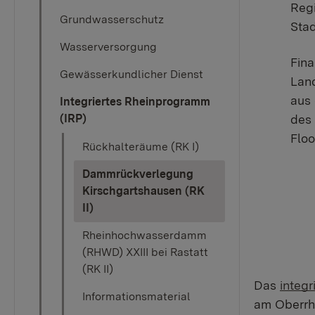
Reg
Grundwasserschutz
Sta
Wasserversorgung
Fina
Gewässerkundlicher Dienst
Lan
aus
Integriertes Rheinprogramm
(IRP)
des 
Floo
Rückhalteräume (RK I)
Dammrückverlegung
Kirschgartshausen (RK
(current)
II)
Rheinhochwasserdamm
(RHWD) XXIII bei Rastatt
(RK II)
Das
integ
Informationsmaterial
am Oberrhe