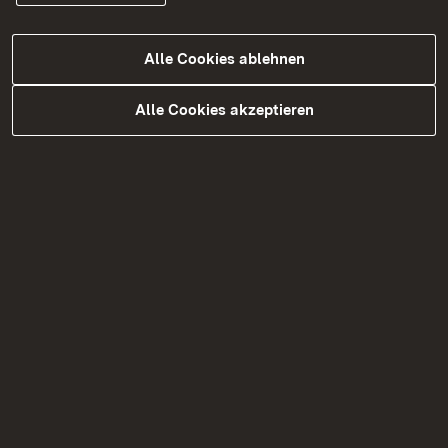
Alle Cookies ablehnen
Alle Cookies akzeptieren
Weitere Informationen
Antrag auf Gewährung eines Zuschusses
aus dem Landesjugendplan für eine
Studienfahrt zu Gedenkstätten
nationalsozialistischen Unrechts
Verwaltungsvorschrift
"Gedenkstättenfahrten"