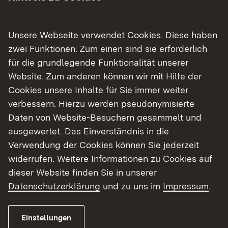
Zielsetzung
Unsere Webseite verwendet Cookies. Diese haben
zwei Funktionen: Zum einen sind sie erforderlich
Politische und demokratische Erziehung stehen
für die grundlegende Funktionalität unserer
im Mittelpunkt der Exkursion, das NS-Unrecht soll
Website. Zum anderen können wir mit Hilfe der
in geeigneter pädagogischer Weise thematisiert
Cookies unsere Inhalte für Sie immer weiter
werden.
verbessern. Hierzu werden pseudonymisierte
Daten von Website-Besuchern gesammelt und
ausgewertet. Das Einverständnis in die
Verwendung der Cookies können Sie jederzeit
Wer kann einen Antrag stellen?
widerrufen. Weitere Informationen zu Cookies auf
dieser Website finden Sie in unserer
Alle Schularten in den jeweiligen
Datenschutzerklärung
und zu uns im
Impressum
.
Regierungsbezirken für Schülerinnen und Schüler
ab 12 Jahren.
Einstellungen