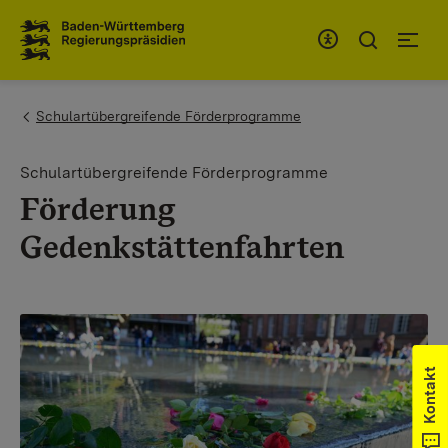
Zum Inhaltsbereich
Zur Hauptnavigation
You are here:
Schulartübergreifende Förderprogramme
Schulartübergreifende Förderprogramme
Förderung
Gedenkstättenfahrten
Kontakt