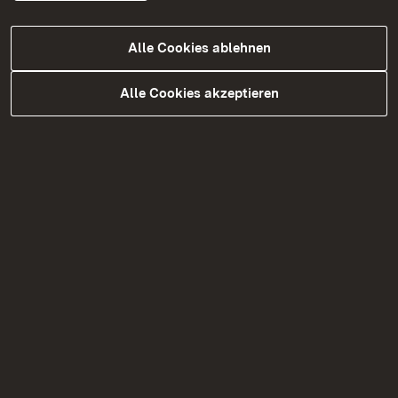
Kulturwehr Breisach
Alle Cookies ablehnen
Show larger version for:
Show larger version for:
Alle Cookies akzeptieren
Show larger version for:
Show larger version for:
Show larger version for:
Show larger version
Show larger version
Show larger version