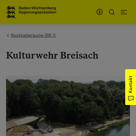
Zum Inhaltsbereich
Zur Hauptnavigation
You are here:
Rückhalteräume (RK I)
Kulturwehr Breisach
Kontakt