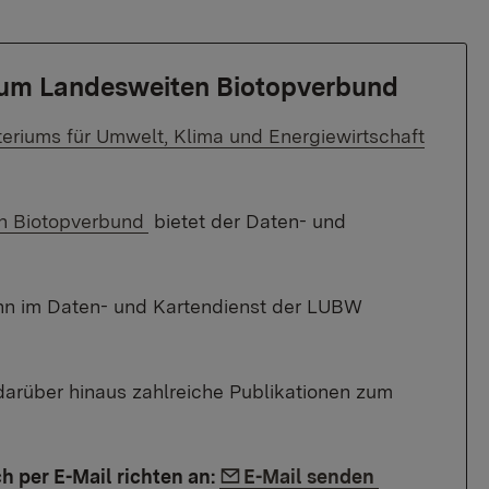
zum Landesweiten Biotopverbund
ner Link:
teriums für Umwelt, Klima und Energiewirtschaft
n Biotopverbund
bietet der Daten- und
n im Daten- und Kartendienst der LUBW
 darüber hinaus zahlreiche Publikationen zum
Link auf E-Mail:
 per E-Mail richten an:
E-Mail senden