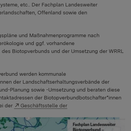
systeme, etc.. Der Fachplan Landesweiter
erlandschaften, Offenland sowie den
ungspläne und Maßnahmenprogramme nach
erökologie und ggf. vorhandene
g des Biotopverbunds und der Umsetzung der WRRL
pverbund werden kommunale
*innen der Landschaftserhaltungsverbände der
bund-Planung sowie -Umsetzung und beraten diese
taktadressen der Biotopverbundbotschafter*innen
Externer Link:
ei der
Geschäftsstelle der