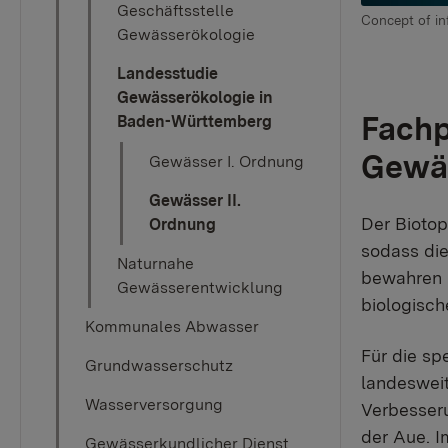
Geschäftsstelle
Concept of i
Gewässerökologie
Landesstudie
Gewässerökologie in
Fachp
Baden-Württemberg
Gewä
Gewässer I. Ordnung
Gewässer II.
Der Biotop
Ordnung
sodass di
Naturnahe
bewahren 
Gewässerentwicklung
biologisch
Kommunales Abwasser
Für die s
Grundwasserschutz
landesweit
Wasserversorgung
Verbesser
der Aue. I
Gewässerkundlicher Dienst