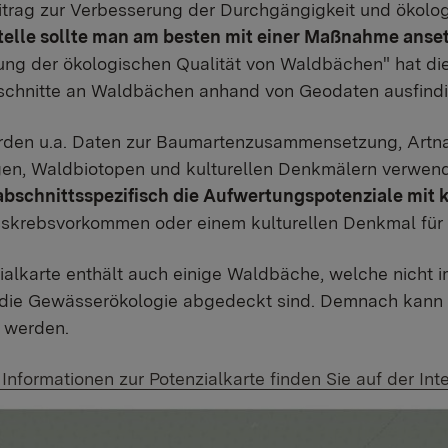
trag zur Verbesserung der Durchgängigkeit und ökolog
telle sollte man am besten mit einer Maßnahme anse
ung der ökologischen Qualität von Waldbächen" hat di
schnitte an Waldbächen anhand von Geodaten ausfind
rden u.a. Daten zur Baumartenzusammensetzung, Artna
n, Waldbiotopen und kulturellen Denkmälern verwende
bschnittsspezifisch die Aufwertungspotenziale mit
sskrebsvorkommen oder einem kulturellen Denkmal für 
ialkarte enthält auch einige Waldbäche, welche nicht i
die Gewässerökologie abgedeckt sind. Demnach kann d
 werden.
 Link:
 Informationen zur Potenzialkarte finden Sie auf der Int