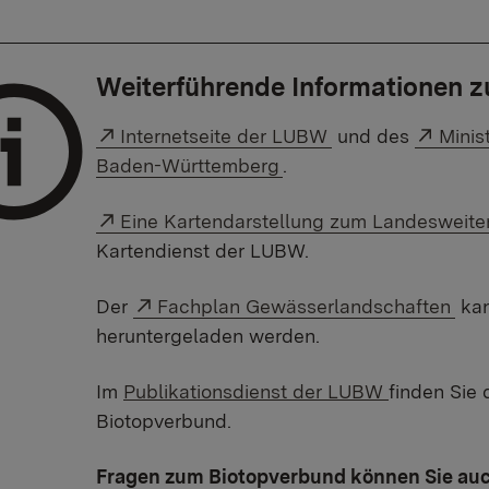
Weiterführende Informationen 
Externer Link:
Exter
Internetseite der LUBW
und des
Minis
Baden-Württemberg
.
Externer Link:
Eine Kartendarstellung zum Landesweite
Kartendienst der LUBW.
Externer Link:
Der
Fachplan Gewässerlandschaften
kan
heruntergeladen werden.
Im
Publikationsdienst der LUBW
finden Sie
Biotopverbund.
Fragen zum Biotopverbund können Sie auch