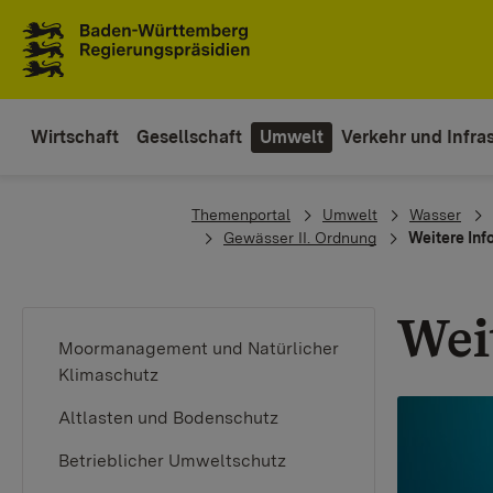
Zum Inhaltsbereich
Zur Hauptnavigation
Wirtschaft
Gesellschaft
Umwelt
Verkehr und Infras
You are here:
Themenportal
Umwelt
Wasser
Gewässer II. Ordnung
Weitere Inf
Wei
Moormanagement und Natürlicher
Klimaschutz
Altlasten und Bodenschutz
Betrieblicher Umweltschutz