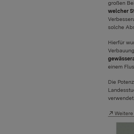
großen Bei
welcher S
Verbesser
solche Ab
Hierfür wu
Verbauunge
gewässera
einem Flu
Die Potenz
Landesstu
verwendet
Externer
Weitere