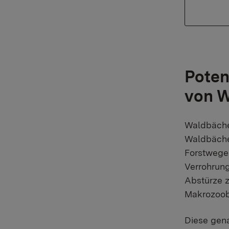
Poten
von 
Waldbäche
Waldbäche
Forstwege 
Verrohrung
Abstürze z
Makrozoob
Diese gena