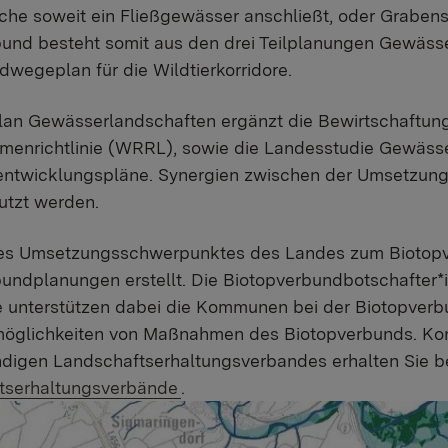
che soweit ein Fließgewässer anschließt, oder Graben
und besteht somit aus den drei Teilplanungen Gewäss
dwegeplan für die Wildtierkorridore.
lan Gewässerlandschaften ergänzt die Bewirtschaft
menrichtlinie (WRRL), sowie die Landesstudie Gewäss
ntwicklungspläne. Synergien zwischen der Umsetzun
utzt werden.
es Umsetzungsschwerpunktes des Landes zum Bioto
undplanungen erstellt. Die Biotopverbundbotschafter
e unterstützen dabei die Kommunen bei der Biotopver
möglichkeiten von Maßnahmen des Biotopverbunds. Kon
ndigen Landschaftserhaltungsverbandes erhalten Sie b
tserhaltungsverbände
.