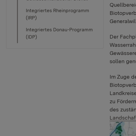
Quellberei
Integriertes Rheinprogramm
Biotopverb
(IRP)
Generalwil
Integriertes Donau-Programm
Der Fachp
(IDP)
Wasserrah
Gewässere
sollen gen
Im Zuge d
Biotopverb
Landkreis
zu Förder
des zustä
Landschaf