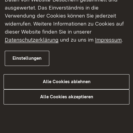
ausgewertet. Das Einverständnis in die
Wer kann einen Antrag stellen?
Verwendung der Cookies können Sie jederzeit
widerrufen. Weitere Informationen zu Cookies auf
Vereine, Bürger und Kommunen
dieser Website finden Sie in unserer
Datenschutzerklärung
und zu uns im
Impressum
.
Themenübersicht
Themenübersicht
Einstellungen
Alle Cookies ablehnen
Alle Cookies akzeptieren
Kontakt
Datenschutz
Erklärung zur Barrierefreiheit
Impressum