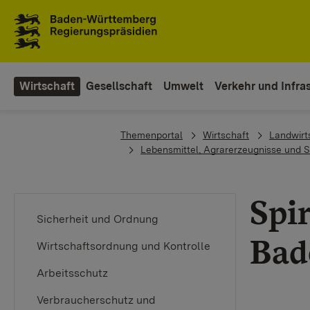
Zum Inhaltsbereich
Zur Hauptnavigation
Wirtschaft
Gesellschaft
Umwelt
Verkehr und Infras
You are here:
Themenportal
Wirtschaft
Landwirt
Lebensmittel, Agrarerzeugnisse und Spirituose
Spi
Sicherheit und Ordnung
Bade
Wirtschaftsordnung und Kontrolle
Arbeitsschutz
Verbraucherschutz und