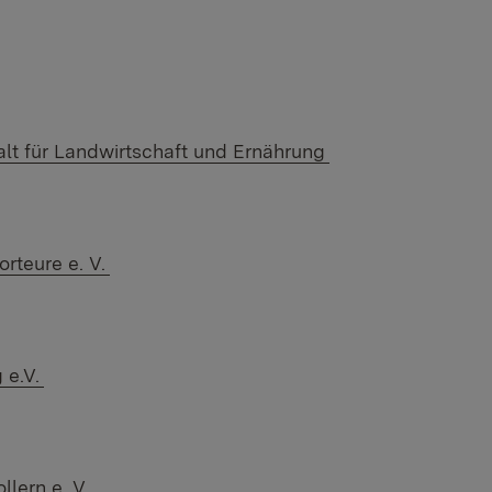
alt für Landwirtschaft und Ernährung
rteure e. V.
 e.V.
ern e. V. ​