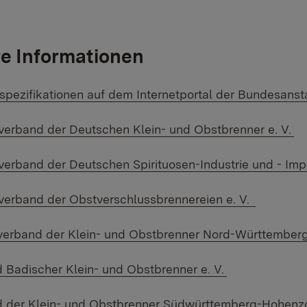
e Informationen
 Link:
spezifikationen auf dem Internetportal der Bundesanst
 Link:
erband der Deutschen Klein- und Obstbrenner e. V.
 Link:
erband der Deutschen Spirituosen-Industrie und - Impo
 Link:
erband der Obstverschlussbrennereien e. V.
 Link:
erband der Klein- und Obstbrenner Nord-Württemberg
 Link:
 Badischer Klein- und Obstbrenner e. V.
 Link:
 der Klein- und Obstbrenner Südwürttemberg-Hohenzoll