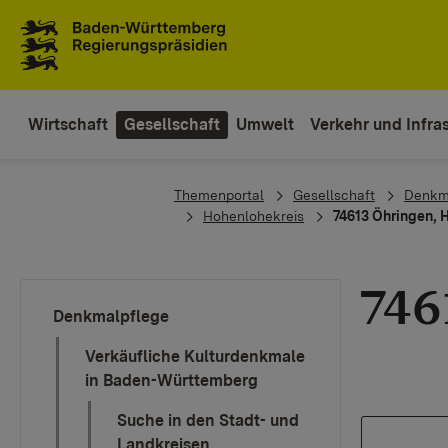
Zum Inhaltsbereich
Zur Hauptnavigation
Wirtschaft
Gesellschaft
Umwelt
Verkehr und Infras
You are here:
Themenportal
Gesellschaft
Denkm
Hohenlohekreis
74613 Öhringen, 
746
Denkmalpflege
Verkäufliche Kulturdenkmale
in Baden-Württemberg
Suche in den Stadt- und
Landkreisen