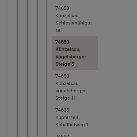
74653
Künzelsau,
Schlossmühlgas
se 1
74653
Künzelsau,
Vogelsberger
(current)
Steige 5
74653
Künzelsau,
Vogelsberger
Steige 11
74635
Kupferzell,
Schafhofweg 1
74632