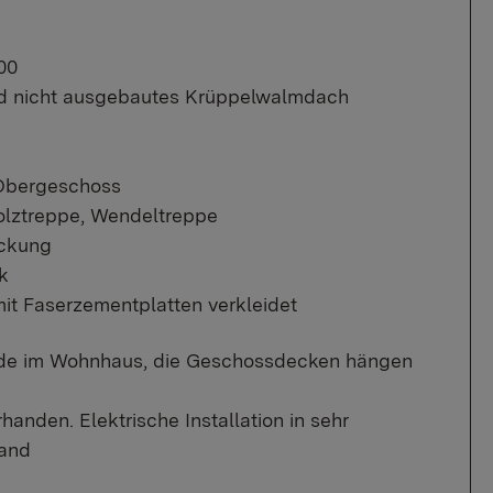
00
und nicht ausgebautes Krüppelwalmdach
 Obergeschoss
lztreppe, Wendeltreppe
eckung
k
it Faserzementplatten verkleidet
nde im Wohnhaus, die Geschossdecken hängen
rhanden. Elektrische Installation in sehr
tand