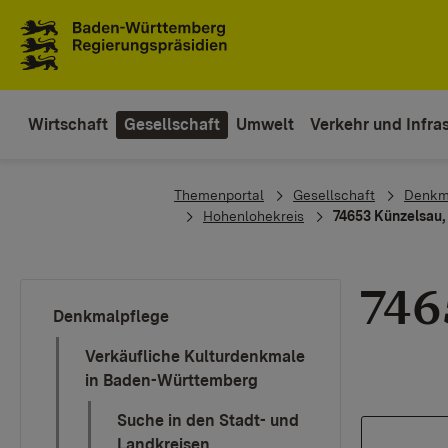
Zum Inhaltsbereich
Zur Hauptnavigation
Wirtschaft
Gesellschaft
Umwelt
Verkehr und Infras
You are here:
Themenportal
Gesellschaft
Denkm
Hohenlohekreis
74653 Künzelsau,
746
Denkmalpflege
Verkäufliche Kulturdenkmale
in Baden-Württemberg
Suche in den Stadt- und
Landkreisen