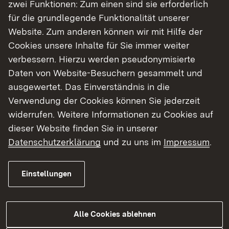
zwei Funktionen: Zum einen sind sie erforderlich
Instandsetzung des Kulturdenkmals ist eine
für die grundlegende Funktionalität unserer
Kernsanierung notwenig.
Website. Zum anderen können wir mit Hilfe der
Informationen zu den Baulasten auf Anfrage
Cookies unsere Inhalte für Sie immer weiter
verbessern. Hierzu werden pseudonymisierte
Daten von Website-Besuchern gesammelt und
ausgewertet. Das Einverständnis in die
Show larger version for:
Show larger version for:
Show larger version 
Verwendung der Cookies können Sie jederzeit
widerrufen. Weitere Informationen zu Cookies auf
dieser Website finden Sie in unserer
Datenschutzerklärung
und zu uns im
Impressum
.
Das Objekt
Einstellungen
Lage
Objektdaten
Alle Cookies ablehnen
Östlich von Stuttgart im Remstal gelegen steht