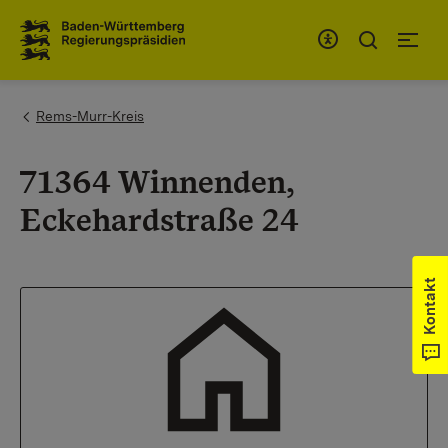
Zum Inhaltsbereich
Zur Hauptnavigation
You are here:
Rems-Murr-Kreis
71364 Winnenden,
Eckehardstraße 24
Kontakt