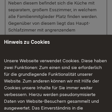
Neben diesem befindet sich die Küche mit
separatem, großem Esszimmer, in welchem
alle Familienmitglieder Platz finden werden.
Gegenüber von diesem liegt das Haupt-
Schlafzimmer mit angrenzendem
Näh-/Arbeitszimmer, welches sich ebenso
Hinweis zu Cookies
leicht als Ankleidezimmer umfunktionieren
lässt.
Unsere Webseite verwendet Cookies. Diese haben
Im zweiten Obergeschoss warten weitere zwei
zwei Funktionen: Zum einen sind sie erforderlich
Wohnungen auf Ihre neuen Eigentümer.
für die grundlegende Funktionalität unserer
Die erste Wohnung besteht aus 1,5-Zimmern.
Website. Zum anderen können wir mit Hilfe der
Diese beinhalten ein Tageslicht-Bad mit
Cookies unsere Inhalte für Sie immer weiter
Dusche, Toilette und Handwaschbecken, eine
verbessern. Hierzu werden pseudonymisierte
Küche mit Platz für eine große Ess-Ecke, ein
Daten von Website-Besuchern gesammelt und
Abstellraum und ein großes Wohn- und
ausgewertet. Das Einverständnis in die
Schlafzimmer.