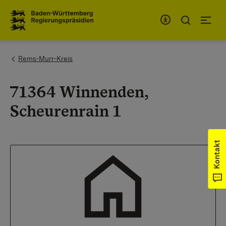
Zum Inhaltsbereich
Zur Hauptnavigation
You are here:
Rems-Murr-Kreis
71364 Winnenden,
Scheurenrain 1
Kontakt