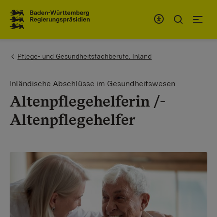
Zum Inhaltsbereich
Zur Hauptnavigation
You are here:
Pflege- und Gesundheitsfachberufe: Inland
Inländische Abschlüsse im Gesundheitswesen
Altenpflegehelferin /­
Altenpflegehelfer