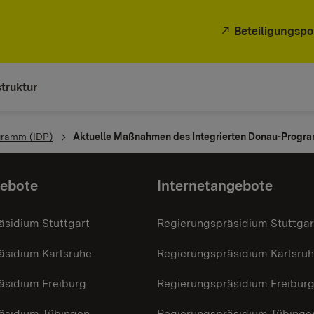
Beteiligungspo
truktur
gramm (IDP)
Aktuelle Maßnahmen des Integrierten Donau-Progra
gebote
Internetangebote
äsidium Stuttgart
Regierungspräsidium Stuttgar
äsidium Karlsruhe
Regierungspräsidium Karlsru
äsidium Freiburg
Regierungspräsidium Freibur
äsidium Tübingen
Regierungspräsidium Tübinge