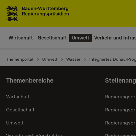
Zum Inhaltsbereich
Zur Hauptnavigation
Wirtschaft
Gesellschaft
Umwelt
Verkehr und Infras
You are here:
Themenportal
Umwelt
Wasser
Integriertes Donau-Pro
Themenübersicht
Themenbereiche
Stellenan
Wirtschaft
Regierungspr
Gesellschaft
Regierungspr
Umwelt
Regierungspr
Verkehr und Infrastruktur
Regierungspr