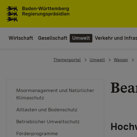
Zum Inhaltsbereich
Zur Hauptnavigation
Wirtschaft
Gesellschaft
Umwelt
Verkehr und Infras
You are here:
Themenportal
Umwelt
Wasser
Bea
Moormanagement und Natürlicher
Klimaschutz
Altlasten und Bodenschutz
Betrieblicher Umweltschutz
Hochw
Förderprogramme