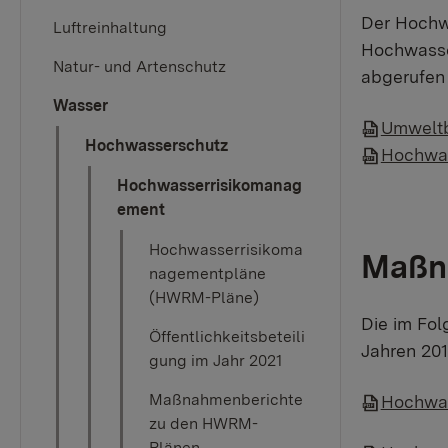
Der Hochw
Luftreinhaltung
Hochwasse
Natur- und Artenschutz
abgerufen
Wasser
Umweltb
Hochwasserschutz
Hochwas
Hochwasserrisikomanag
ement
Hochwasserrisikoma
Maßna
nagementpläne
(HWRM-Pläne)
Die im Fol
Öffentlichkeitsbeteili
Jahren 201
gung im Jahr 2021
Maßnahmenberichte
Hochwas
zu den HWRM-
Plänen