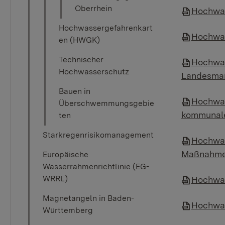
Oberrhein
Hochwas
Hochwassergefahrenkart
Hochwas
en (HWGK)
Technischer
Hochwas
Hochwasserschutz
Landesma
Bauen in
Hochwas
Überschwemmungsgebie
kommunal
ten
Starkregenrisikomanagement
Hochwas
Maßnahme
Europäische
Wasserrahmenrichtlinie (EG-
WRRL)
Hochwas
Magnetangeln in Baden-
Hochwas
Württemberg