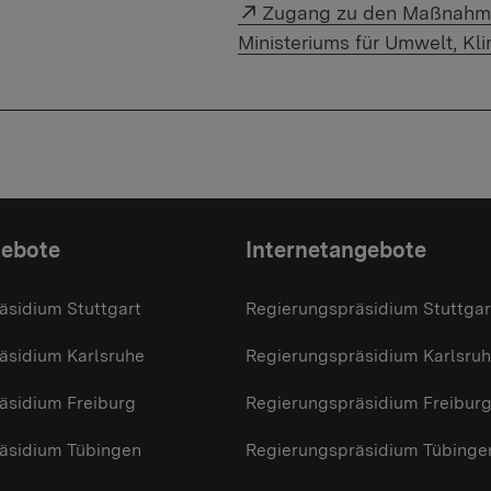
Externer Link:
Zugang zu den Maßnahme
Ministeriums für Umwelt, K
gebote
Internetangebote
äsidium Stuttgart
Regierungspräsidium Stuttgar
äsidium Karlsruhe
Regierungspräsidium Karlsru
äsidium Freiburg
Regierungspräsidium Freibur
äsidium Tübingen
Regierungspräsidium Tübinge