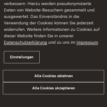
verbessern. Hierzu werden pseudonymisierte
Textteil
Daten von Website-Besuchern gesammelt und
ausgewertet. Das Einverständnis in die
HWRM Main / Tauber Anhang III Maßnahmen
Verwendung der Cookies können Sie jederzeit
der Kommunen im Neckar-Odenwald-Kreis und
widerrufen. Weitere Informationen zu Cookies auf
LK Schwäbisch Hall
dieser Website finden Sie in unserer
HWRM Main / Tauber Poster mit kompakter
Datenschutzerklärung
und zu uns im
Impressum
.
Darstellung der Ergebnisse aus dem
Projektgebiet DIN A0
Einstellungen
HWRM Main / Tauber Rückmeldung zum
Entwurf des Maßnahmenberichts
Alle Cookies ablehnen
Alle Cookies akzeptieren