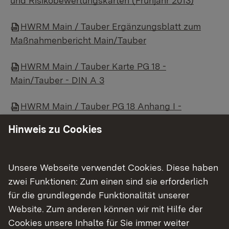
und Risikobewertungskarten (Frühjahr 2013)
HWRM Main / Tauber Ergänzungsblatt zum
Maßnahmenbericht Main/Tauber
HWRM Main / Tauber Karte PG 18 -
Main/Tauber - DIN A 3
HWRM Main / Tauber PG 18 Anhang I -
Maßnahmen auf Landesebene
Hinweis zu Cookies
HWRM Main / Tauber PG 18 Anhang II -
Maßnahmen nicht-kommunaler Akteure
Unsere Webseite verwendet Cookies. Diese haben
zwei Funktionen: Zum einen sind sie erforderlich
HWRM Main / Tauber PG 18 Anhang III
für die grundlegende Funktionalität unserer
Maßnahmen der Kommunen im Main-Tauber-Kreis
Website. Zum anderen können wir mit Hilfe der
Cookies unsere Inhalte für Sie immer weiter
HWRM Main / Tauber Maßnahmenbericht -