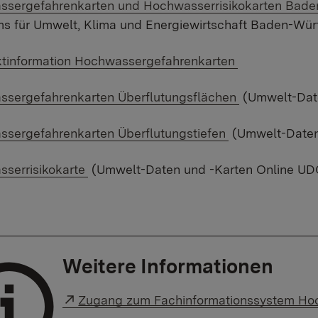
 Link:
sergefahrenkarten und Hochwasserrisikokarten Bad
ms für Umwelt, Klima und Energiewirtschaft Baden-Wü
 Link:
information Hochwassergefahrenkarten
 Link:
sergefahrenkarten Überflutungsflächen
(Umwelt-Date
 Link:
sergefahrenkarten Überflutungstiefen
(Umwelt-Daten
 Link:
serrisikokarte
(Umwelt-Daten und -Karten Online UD
Weitere Informationen
Externer Link:
Zugang zum Fachinformationssystem Hoc