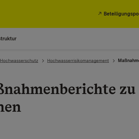
Beteiligungspo
truktur
Hochwasserschutz
Hochwasserrisikomanagement
Maßnahme
nahmenberichte z
nen