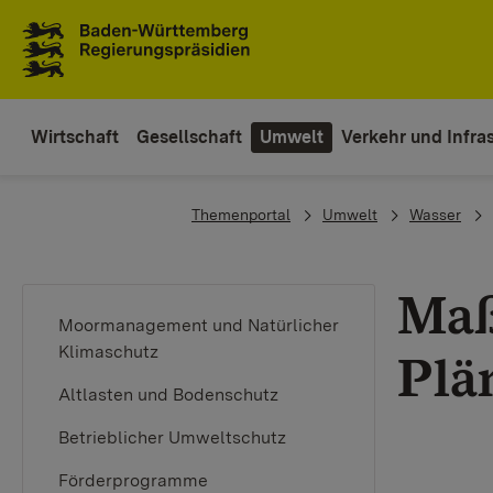
Zum Inhaltsbereich
Zur Hauptnavigation
Wirtschaft
Gesellschaft
Umwelt
Verkehr und Infras
You are here:
Themenportal
Umwelt
Wasser
Maß
Moormanagement und Natürlicher
Klimaschutz
Plä
Altlasten und Bodenschutz
Betrieblicher Umweltschutz
Förderprogramme