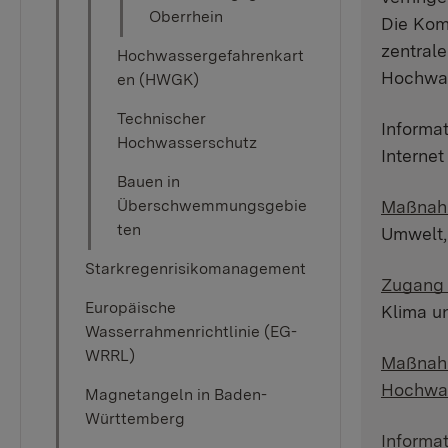
Oberrhein
Die Kom
zentrale
Hochwassergefahrenkart
Hochwas
en (HWGK)
Technischer
Informa
Hochwasserschutz
Interne
Bauen in
Überschwemmungsgebie
Maßnahm
ten
Umwelt,
Starkregenrisikomanagement
Zugang 
Europäische
Klima u
Wasserrahmenrichtlinie (EG-
WRRL)
Maßnahm
Hochwas
Magnetangeln in Baden-
Württemberg
Informa