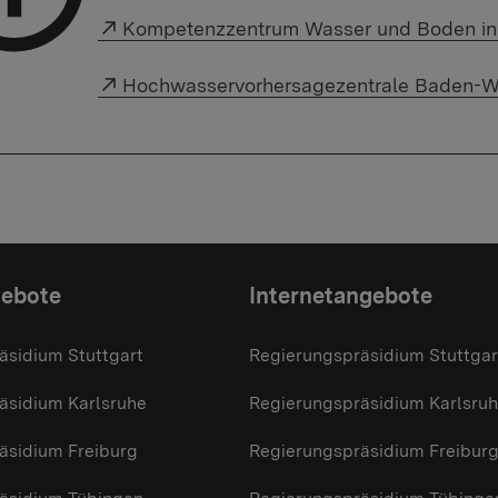
Externer Link:
Kompetenzzentrum Wasser und Boden in
Externer Link:
Hochwasservorhersagezentrale Baden-W
gebote
Internetangebote
äsidium Stuttgart
Regierungspräsidium Stuttgar
äsidium Karlsruhe
Regierungspräsidium Karlsru
äsidium Freiburg
Regierungspräsidium Freibur