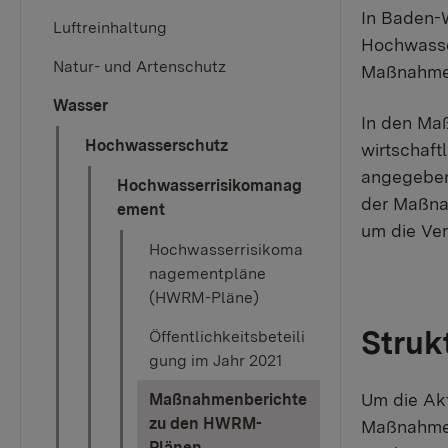
In Baden-
Luftreinhaltung
Hochwasse
Natur- und Artenschutz
Maßnahme
Wasser
In den Maß
Hochwasserschutz
wirtschaft
angegeben,
Hochwasserrisikomanag
der Maßna
ement
um die Ver
Hochwasserrisikoma
nagementpläne
(HWRM-Pläne)
Struk
Öffentlichkeitsbeteili
gung im Jahr 2021
Um die Akt
Maßnahmenberichte
zu den HWRM-
Maßnahmen
(current)
Plänen