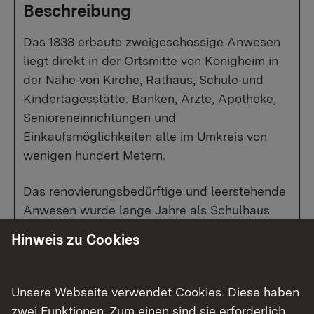
Beschreibung
Das 1838 erbaute zweigeschossige Anwesen
liegt direkt in der Ortsmitte von Königheim in
der Nähe von Kirche, Rathaus, Schule und
Kindertagesstätte. Banken, Ärzte, Apotheke,
Senioreneinrichtungen und
Einkaufsmöglichkeiten alle im Umkreis von
wenigen hundert Metern.
Das renovierungsbedürftige und leerstehende
Anwesen wurde lange Jahre als Schulhaus
genutzt, zuletzt zu Wohnzwecken.
Hinweis zu Cookies
Unsere Webseite verwendet Cookies. Diese haben
Show larger version for:
Show larger version for:
zwei Funktionen: Zum einen sind sie erforderlich