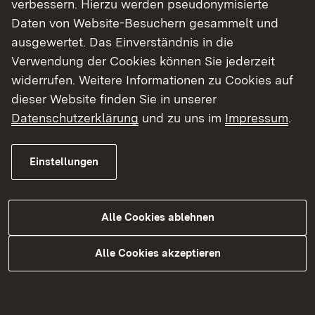
Parkplätze vorhanden sind und eben die
verbessern. Hierzu werden pseudonymisierte
Scheune als Garage genutzt werden kann.
Daten von Website-Besuchern gesammelt und
Dabei handelt es sich um ein eigenständiges
ausgewertet. Das Einverständnis in die
Gebäude, das ca. 7x9 m groß ist.
Verwendung der Cookies können Sie jederzeit
Sonstiges:
widerrufen. Weitere Informationen zu Cookies auf
Für eine Sanierung bzw. Veränderungen am
dieser Website finden Sie in unserer
Gebäude können eventuell über die
Datenschutzerklärung
und zu uns im
Impressum
.
Stadtkernsanierung Zuschüsse beantragt
werden. Bitte informieren Sie sich hier selbst.
Einstellungen
Provision für Käufer: 3,57 % inkl. USt. = 1.785,00
EUR
Alle Cookies ablehnen
Alle Cookies akzeptieren
Show larger version for:
Show larger version for: