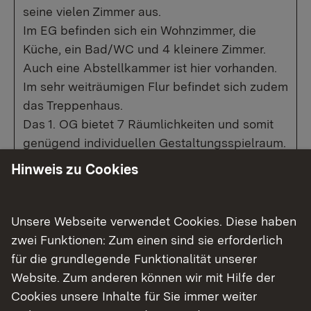
seine vielen Zimmer aus.
Im EG befinden sich ein Wohnzimmer, die
Küche, ein Bad/WC und 4 kleinere Zimmer.
Auch eine Abstellkammer ist hier vorhanden.
Im sehr weiträumigen Flur befindet sich zudem
das Treppenhaus.
Das 1. OG bietet 7 Räumlichkeiten und somit
genügend individuellen Gestaltungsspielraum.
Auf dem Dachboden ist genügend Stauraum
Hinweis zu Cookies
vorhanden.
Der großflächige Gewölbekeller kann über
eine massive Treppe, die sich unter einer
Unsere Webseite verwendet Cookies. Diese haben
Falltüre im EG befindet, oder ein Eingangstor
zwei Funktionen: Zum einen sind sie erforderlich
vor dem Haus betreten werden.
für die grundlegende Funktionalität unserer
Die angrenzende Scheune ist für die Altstadt
Website. Zum anderen können wir mit Hilfe der
Weikersheims einmalig, da hier nur wenige
Cookies unsere Inhalte für Sie immer weiter