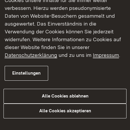
Cookies unsere Inhalte für Sie immer weiter
verbessern. Hierzu werden pseudonymisierte
Daten von Website-Besuchern gesammelt und
Das Objekt
ausgewertet. Das Einverständnis in die
Verwendung der Cookies können Sie jederzeit
widerrufen. Weitere Informationen zu Cookies auf
Lage
Objektdaten
dieser Website finden Sie in unserer
Datenschutzerklärung
und zu uns im
Impressum
.
Uihleinstraße 16, 97877 Wertheim
Einstellungen
Eingestellt am: 25.01.2017
Alle Cookies ablehnen
Themenübersicht
Themenübersicht
Alle Cookies akzeptieren