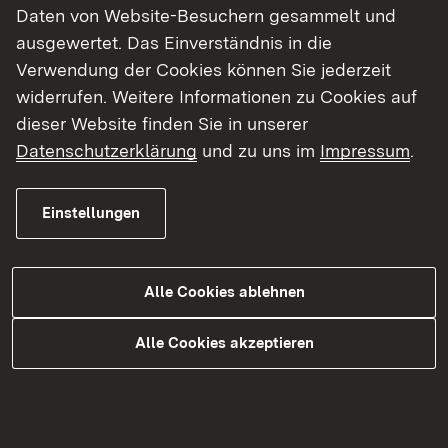
Ziel ist es, die technische Modernisierung der
Daten von Website-Besuchern gesammelt und
kleinen Wasserkraft zu fördern und die
ausgewertet. Das Einverständnis in die
vorhandenen Potenziale unter Beachtung der
Verwendung der Cookies können Sie jederzeit
ökologischen Rahmenbedingungen effizient zu
widerrufen. Weitere Informationen zu Cookies auf
nutzen.
dieser Website finden Sie in unserer
Datenschutzerklärung
und zu uns im
Impressum
.
Einstellungen
Wer kann einen Antrag stellen?
Antragsberechtigt sind natürliche und juristische
Alle Cookies ablehnen
Personen des öffentlichen und privaten Rechts
als Eigentümer oder rechtmäßige Betreiber von
Alle Cookies akzeptieren
Wasserkraftanlagen oder Querbauwerken.
Zuwendungen können Unternehmen erhalten,
wenn sie die Kriterien der EU-Kommission für