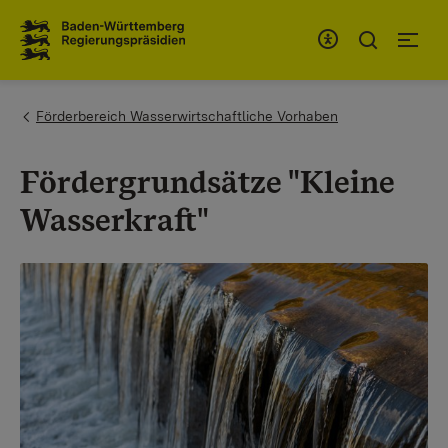
Zum Inhaltsbereich
Zur Hauptnavigation
You are here:
Förderbereich Wasserwirtschaftliche Vorhaben
Fördergrundsätze "Kleine
Wasserkraft"