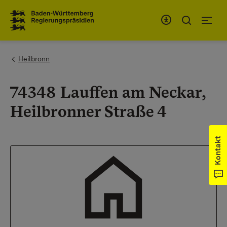
Zum Inhaltsbereich
Zur Hauptnavigation
You are here:
Heilbronn
74348 Lauffen am Neckar,
Heilbronner Straße 4
Kontakt