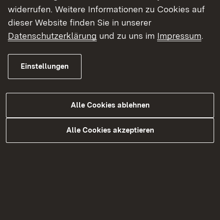
berücksichtigt werden.
widerrufen. Weitere Informationen zu Cookies auf
Es wurde eine dendrochronologische
dieser Website finden Sie in unserer
Altersbestimmung durchgeführt. Danach ist
Datenschutzerklärung
und zu uns im
Impressum
.
davon auszugehen, dass die Erbauung des
Gebäudes 1502 stattgefunden hat.
Einstellungen
Alle Cookies ablehnen
Show larger version for:
Show larger version for:
Alle Cookies akzeptieren
Das Objekt