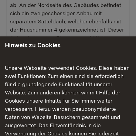
ab. An der Nordseite des Gebäudes befindet
sich ein zweigeschossiger Anbau mit
separatem Satteldach, welcher ebenfalls mit
der Hausnummer 4 gekennzeichnet ist. Dieser
Anbau hat andere Eigentumsverhältnisse,
Hinweis zu Cookies
dient aber dem südlichen Haupthaus als
Zugang zu den Obergeschossen.
Das Untergeschoss des Gebäudes ist über die
Unsere Webseite verwendet Cookies. Diese haben
Mühltorstraße separat zugänglich und bietet
zwei Funktionen: Zum einen sind sie erforderlich
eine gewerbliche Nutzung an. Von 1763 bis ins
für die grundlegende Funktionalität unserer
19. Jahrhundert wurde hier eine Bäckerei
Website. Zum anderen können wir mit Hilfe der
betrieben.
Cookies unsere Inhalte für Sie immer weiter
Das Gebäude befindet sich im
verbessern. Hierzu werden pseudonymisierte
Stockwerkseigentum. Die
Daten von Website-Besuchern gesammelt und
Eigentumsverhältnisse können aber
ausgewertet. Das Einverständnis in die
problemlos getrennt voneinander
Verwendung der Cookies können Sie jederzeit