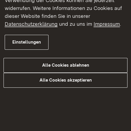
Verwendung der Cookies können Sie jederzeit
Themenübersicht
Themenübersicht
widerrufen. Weitere Informationen zu Cookies auf
dieser Website finden Sie in unserer
Datenschutzerklärung
und zu uns im
Impressum
.
Einstellungen
Kontakt
Datenschutz
Erklärung zur Barrierefreiheit
Alle Cookies ablehnen
Impressum
Alle Cookies akzeptieren