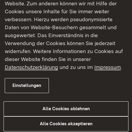
Förderung von Schulpartnerschaften im allgemein
Website. Zum anderen können wir mit Hilfe der
bildenden Bereich.
Cookies unsere Inhalte für Sie immer weiter
verbessern. Hierzu werden pseudonymisierte
Daten von Website-Besuchern gesammelt und
ausgewertet. Das Einverständnis in die
Wer kann einen Antrag stellen?
Verwendung der Cookies können Sie jederzeit
widerrufen. Weitere Informationen zu Cookies auf
dieser Website finden Sie in unserer
Allgemein bildende Schulen. Pro Schule und Jahr
Datenschutzerklärung
und zu uns im
Impressum
.
ein Antrag.
Die Zuschussanträge müssen bis zum 30.
November von der Schulleitung unter
Einstellungen
Verwendung eines Formblatts an das
Regierungspräsidium Stuttgart, Abteilung 7
gestellt werden.
Alle Cookies ablehnen
Leitsätze mit Förderantrag (pdf)
Alle Cookies akzeptieren