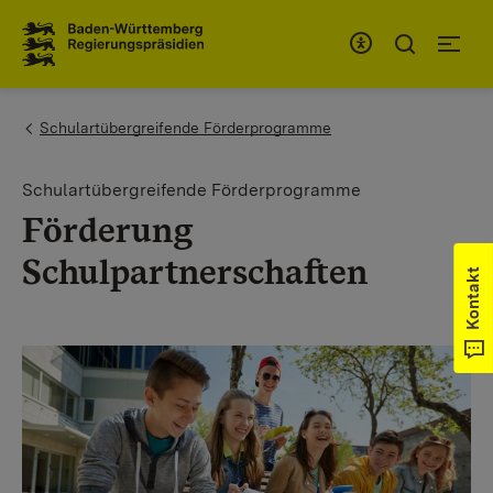
Zum Inhaltsbereich
Zur Hauptnavigation
You are here:
Schulartübergreifende Förderprogramme
Schulartübergreifende Förderprogramme
Förderung
Schulpartnerschaften
Kontakt