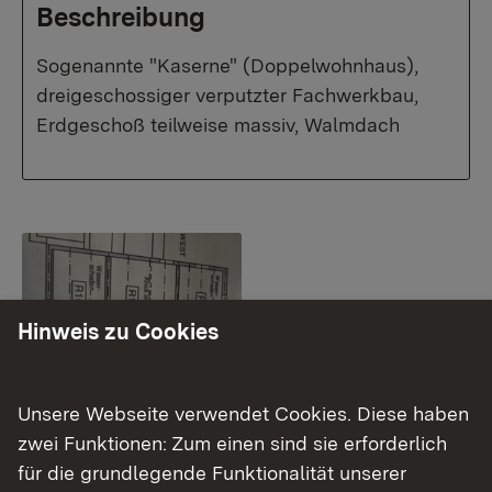
Beschreibung
Sogenannte "Kaserne" (Doppelwohnhaus),
dreigeschossiger verputzter Fachwerkbau,
Erdgeschoß teilweise massiv, Walmdach
Show larger version for:
Hinweis zu Cookies
Unsere Webseite verwendet Cookies. Diese haben
zwei Funktionen: Zum einen sind sie erforderlich
Das Objekt
für die grundlegende Funktionalität unserer