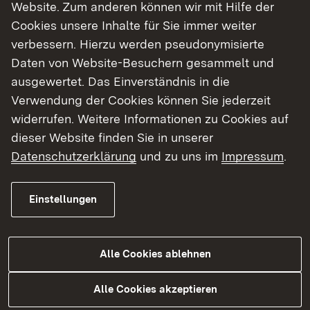
Website. Zum anderen können wir mit Hilfe der
Lage
Objektdaten
Cookies unsere Inhalte für Sie immer weiter
verbessern. Hierzu werden pseudonymisierte
Im alten Ortskern von Kleingartach an zentraler
Daten von Website-Besuchern gesammelt und
Lage. Gegenüber befindet sich eine Bäckerei mit
ausgewertet. Das Einverständnis in die
Tagescafé und eine Metzgerei.
Verwendung der Cookies können Sie jederzeit
widerrufen. Weitere Informationen zu Cookies auf
dieser Website finden Sie in unserer
Weitere Informationen
Datenschutzerklärung
und zu uns im
Impressum
.
Weitere Informationen:
Einstellungen
Lageplan (pdf)
Fotos (pdf)
Alle Cookies ablehnen
Eingestellt am: 17.08.2021
Alle Cookies akzeptieren