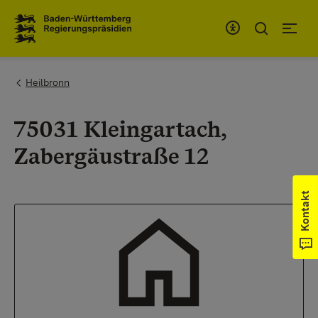
Zum Inhaltsbereich
Zur Hauptnavigation
You are here:
Heilbronn
75031 Kleingartach,
Zabergäustraße 12
Kontakt