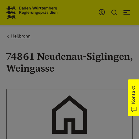
Zum Inhaltsbereich
Zur Hauptnavigation
You are here:
Heilbronn
74861 Neudenau-Siglingen,
Weingasse
Kontakt