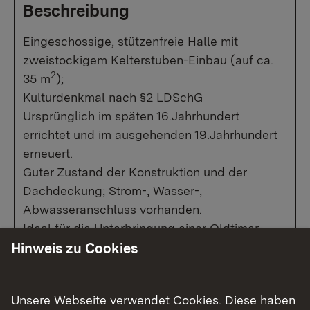
Beschreibung
Eingeschossige, stützenfreie Halle mit
zweistockigem Kelterstuben-Einbau (auf ca.
2
35 m
);
Kulturdenkmal nach §2 LDSchG
Ursprünglich im späten 16.Jahrhundert
errichtet und im ausgehenden 19.Jahrhundert
erneuert.
Guter Zustand der Konstruktion und der
Dachdeckung; Strom-, Wasser-,
Abwasseranschluss vorhanden.
Ideal für die Unterbringung einer Oldtimer-
oder einer anderen Sammlung mit Platzbedarf.
Hinweis zu Cookies
Anfahrbar mit Lkw.
Unsere Webseite verwendet Cookies. Diese haben