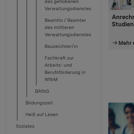
des gehobenen
Verwaltungsdienstes
Anrech
Beamtin / Beamter
Studien
des mittleren
Verwaltungsdienstes
Mehr 
Bauzeichner/in
Fachkraft zur
Arbeits- und
Berufsförderung in
WfbM
BAföG
Bildungszeit
Heiß auf Lesen
Soziales