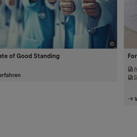
cate of Good Standing
Fo
A
erfahren
S