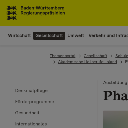
Zum Inhaltsbereich
Zur Hauptnavigation
Wirtschaft
Gesellschaft
Umwelt
Verkehr und Infras
You are here:
Themenportal
Gesellschaft
Schule
Akademische Heilberufe: Inland
P
Ausbildung 
Pha
Denkmalpflege
Förderprogramme
Gesundheit
Internationales