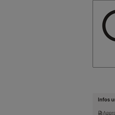
Infos 
Appro