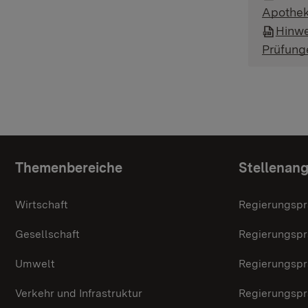
Apothek
Hinwe
Prüfung
Themenübersicht
Themenbereiche
Stellenan
Wirtschaft
Regierungspr
Gesellschaft
Regierungspr
Umwelt
Regierungspr
Verkehr und Infrastruktur
Regierungspr