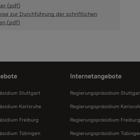
er (pdf)
ise zur Durchführung der schriftlichen
en (pdf)
gebote
Internetangebote
äsidium Stuttgart
Regierungspräsidium Stuttgar
äsidium Karlsruhe
Regierungspräsidium Karlsru
äsidium Freiburg
Regierungspräsidium Freibur
äsidium Tübingen
Regierungspräsidium Tübinge