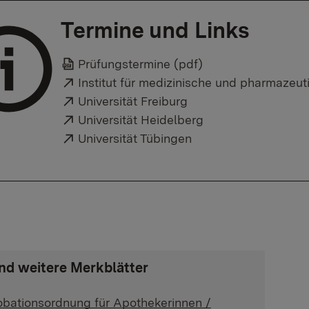
Termine und Links
Prüfungstermine (pdf)
Externer Link:
Institut für medizinische und pharmazeu
Externer Link:
Universität Freiburg
Externer Link:
Universität Heidelberg
Externer Link:
Universität Tübingen
und weitere Merkblätter
bationsordnung für Apothekerinnen /