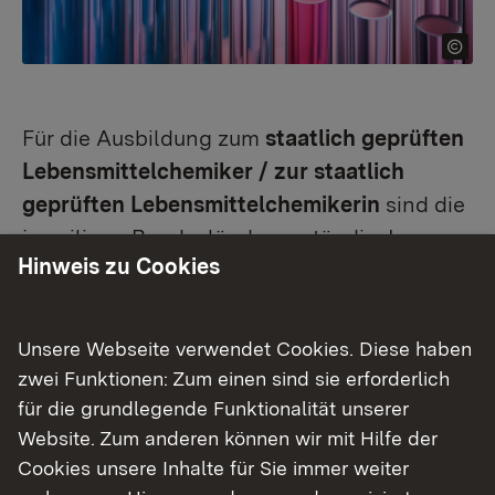
Für die Ausbildung zum
staatlich geprüften
Lebensmittelchemiker / zur staatlich
geprüften Lebensmittelchemikerin
sind die
jeweiligen Bundesländer zuständig. In
Hinweis zu Cookies
Baden-Württemberg ist die Ausbildung
durch die Ausbildung- und
Prüfungsordnung des Ministeriums für
Unsere Webseite verwendet Cookies. Diese haben
Ländlichen Raum und Verbraucherschutz
zwei Funktionen: Zum einen sind sie erforderlich
zur staatlich geprüften
für die grundlegende Funktionalität unserer
Lebensmittelchemikerin oder zum staatlich
Website. Zum anderen können wir mit Hilfe der
Cookies unsere Inhalte für Sie immer weiter
geprüften Lebensmittelchemiker