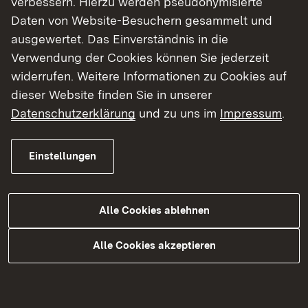
verbessern. Hierzu werden pseudonymisierte
(APrOLmChem) vom 23.03.2015 geregelt.
Daten von Website-Besuchern gesammelt und
ausgewertet. Das Einverständnis in die
Verwendung der Cookies können Sie jederzeit
widerrufen. Weitere Informationen zu Cookies auf
Externer Link:
Zulassungsbehörde
ist das
Chemische
dieser Website finden Sie in unserer
und Veterinäruntersuchungsamt Freiburg
.
Datenschutzerklärung
und zu uns im
Impressum
.
Einstellungen
Themenübersicht
Themenübersicht
Alle Cookies ablehnen
Alle Cookies akzeptieren
Kontakt