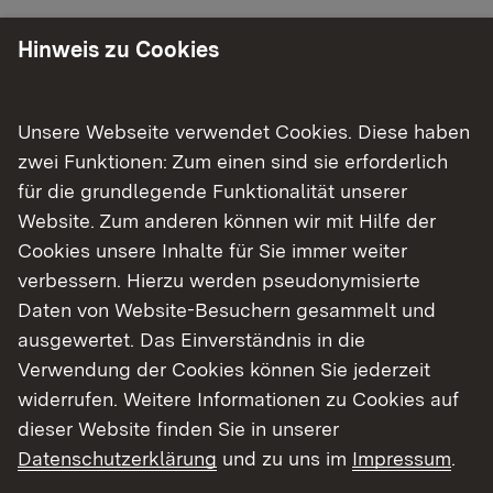
Erforderliche Nachweise
Hinweis zu Cookies
Universität Freiburg im Breisgau
Unsere Webseite verwendet Cookies. Diese haben
Universität Tübingen
zwei Funktionen: Zum einen sind sie erforderlich
für die grundlegende Funktionalität unserer
Universität Heidelberg
Website. Zum anderen können wir mit Hilfe der
Cookies unsere Inhalte für Sie immer weiter
verbessern. Hierzu werden pseudonymisierte
Daneben ist die
Ableistung der Famulatur
Daten von Website-Besuchern gesammelt und
nachzuweisen.
ausgewertet. Das Einverständnis in die
Verwendung der Cookies können Sie jederzeit
Der Antrag (Online) auf Zulassung zur Prüfung
widerrufen. Weitere Informationen zu Cookies auf
muss gemäß § 6 Abs. 2 AAppO dem
dieser Website finden Sie in unserer
Landesprüfungsamt
bis zum 10. Januar oder bis
Datenschutzerklärung
und zu uns im
Impressum
.
zum 10. Juni
zugegangen sein. Nach § 7 Abs.1
AAppO ist die Zulassung zu versagen, wenn der