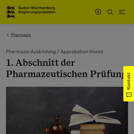
Zum Inhaltsbereich
Zur Hauptnavigation
You are here:
Pharmazie
Pharmazie Ausbildung / Approbation Inland
1. Abschnitt der
Pharmazeutischen Prüfung
Kontakt