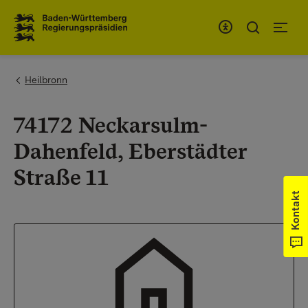
Zum Inhaltsbereich
Zur Hauptnavigation
You are here:
Heilbronn
74172 Neckarsulm-
Dahenfeld, Eberstädter
Straße 11
Kontakt