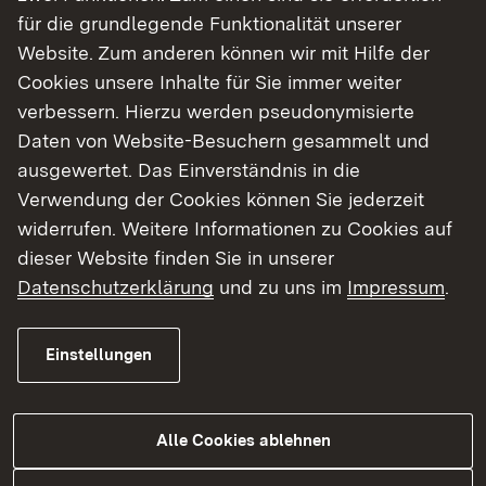
für die grundlegende Funktionalität unserer
Website. Zum anderen können wir mit Hilfe der
Show larger version for:
Cookies unsere Inhalte für Sie immer weiter
verbessern. Hierzu werden pseudonymisierte
Daten von Website-Besuchern gesammelt und
ausgewertet. Das Einverständnis in die
Verwendung der Cookies können Sie jederzeit
widerrufen. Weitere Informationen zu Cookies auf
dieser Website finden Sie in unserer
Das Objekt
Datenschutzerklärung
und zu uns im
Impressum
.
Lage
Objektdaten
Einstellungen
Das Objekt liegt im ruhigen Neckarsulmer Ortsteil
Dahenfeld.
Alle Cookies ablehnen
Grundschule und Kita sowie eine Busverbindung
sind vorhanden.