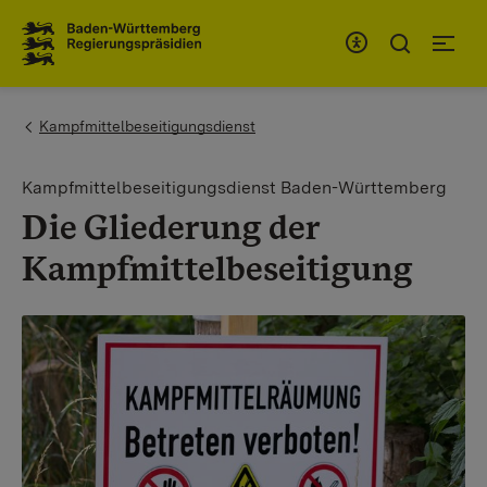
Zum Inhaltsbereich
Zur Hauptnavigation
You are here:
Kampfmittelbeseitigungsdienst
Kampfmittelbeseitigungsdienst Baden-Württemberg
Die Gliederung der
Kampfmittelbeseitigung