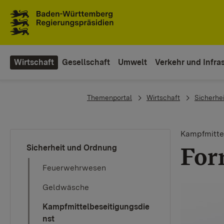
Zum Inhaltsbereich
Zur Hauptnavigation
Wirtschaft
Gesellschaft
Umwelt
Verkehr und Infras
You are here:
Themenportal
Wirtschaft
Sicherhe
Kampfmitte
For
Sicherheit und Ordnung
Feuerwehrwesen
Geldwäsche
Kampfmittelbeseitigungsdie
nst