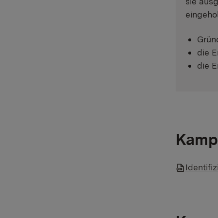
sie ausg
eingeho
Gründ
die E
die E
Kampf
Identifi