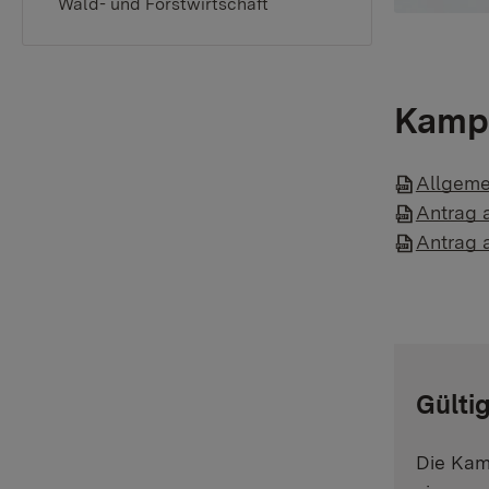
Wald- und Forstwirtschaft
Kampf
Allgeme
Antrag 
Antrag 
Gülti
Die Kam