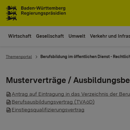
Zum Inhaltsbereich
Zur Hauptnavigation
Wirtschaft
Gesellschaft
Umwelt
Verkehr und Infras
You are here:
Themenportal
Berufsbildung im öffentlichen Dienst - Rechtli
Musterverträge / Ausbildungsb
​Antrag auf Eintragung in das Verzeichnis der Be
Berufsausbildungsvertrag (TVAöD)
Einstiegsqualifizierungsvertrag