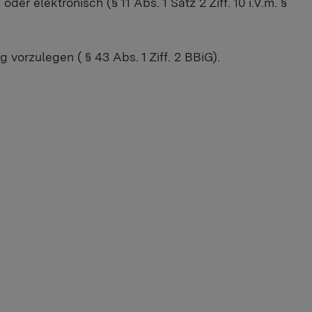
r elektronisch (§ 11 Abs. 1 Satz 2 Ziff. 10 i.V.m. §
orzulegen ( § 43 Abs. 1 Ziff. 2 BBiG).