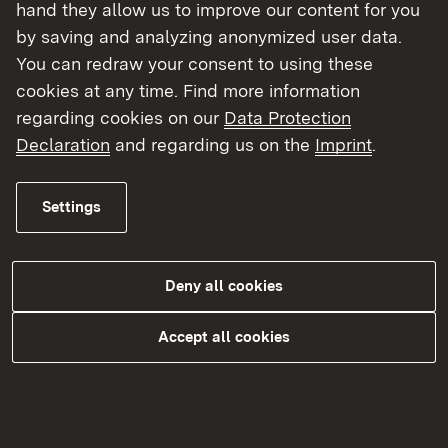
İyi hal belgesi sunarken nelere dikkat
hand they allow us to improve our content for you
etmem gerekir?
by saving and analyzing anonymized user data.
You can redraw your consent to using these
Kendi ülkemden iyi hal belgesi
cookies at any time. Find more information
sağlayamıyorum. Ne yapabilirim?
regarding cookies on our
Data Protection
Alman iyi hal belgemi nereden alabilirim?
Declaration
and regarding us on the
Imprint
.
İyi Durum Belgesi sunmam gerekiyor mu?
Settings
Özgeçmişim nasıl gönderilmelidir?
Gönderdiğim belgeleri daha sonra geri
Deny all cookies
alacak mıyım?
Accept all cookies
Sağlık mesleği eğitiminin tamamlandığına
dair belgeleri ibraz edemezsem ne
yapabilirim?