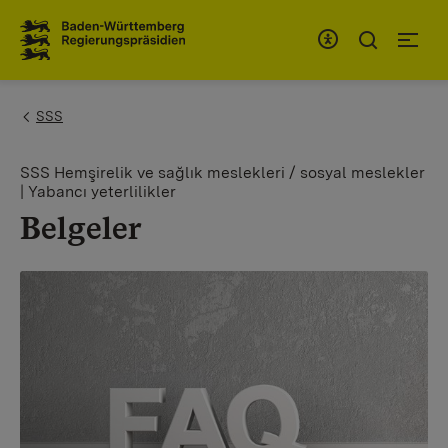
To the main navigation
You are here:
SSS
SSS Hemşirelik ve sağlık meslekleri / sosyal meslekler
| Yabancı yeterlilikler
Belgeler