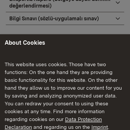
değerlendirmesi)
Bilgi Sınavı (sözlü-uygulamalı sınav)
About Cookies
Yurtdışında eğitim almış doktorlar için bilgi
testi
This website uses cookies. Those have two
Bilgi sınavına katılmak için nasıl
functions: On the one hand they are providing
başvururum?
basic functionality for this website. On the other
Bilgi testi için randevu almam ne kadar
hand they allow us to improve our content for you
sürer?
by saving and analyzing anonymized user data.
You can redraw your consent to using these
Sınav tarihi bana en geç ne zaman
cookies at any time. Find more information
bildirilir?
regarding cookies on our
Data Protection
Sınav ücreti ne kadardır?
Declaration
and regarding us on the
Imprint
.