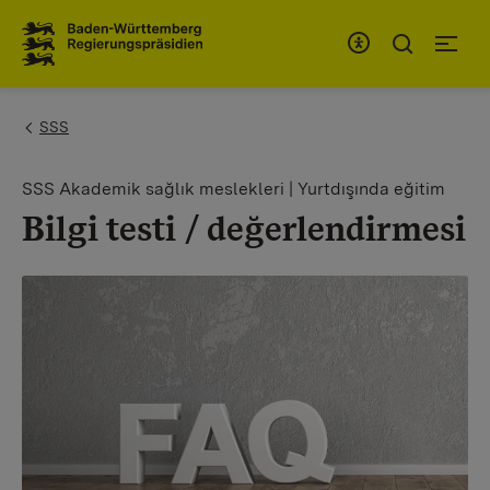
To the main navigation
You are here:
SSS
SSS Akademik sağlık meslekleri | Yurtdışında eğitim
Bilgi testi / değerlendirmesi