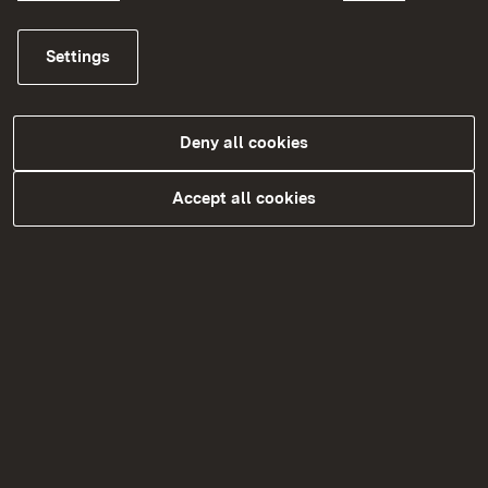
Bilgi testi hangi konularda yapılır?
Settings
Bilgi testi için prosedür nedir?
Bilgi testinin sonucunu ne zaman alacağım
Deny all cookies
ve ne sıklıkla tekrarlanabilir?
Accept all cookies
Randevuyu erteleyebilir miyim?
Hasta olursam ne yapmalıyım?
Hamileysem ne yapmalıyım?
Bilgi sınavını geçemezsem ve sınav kurulu
da gözetim altında doktor olarak
çalışmamam yönünde bir tavsiyede
bulunursa ne olur?