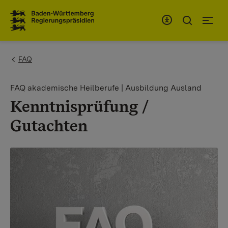
Zum Inhaltsbereich
Zur Hauptnavigation
You are here:
FAQ
FAQ akademische Heilberufe | Ausbildung Ausland
Kenntnisprüfung /
Gutachten