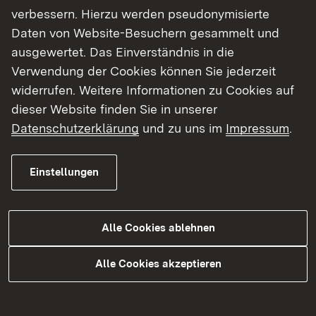
verbessern. Hierzu werden pseudonymisierte
Wieviel kostet eine Prüfung?
Daten von Website-Besuchern gesammelt und
In welchen Fächern erfolgt die
ausgewertet. Das Einverständnis in die
Kenntnisprüfung?
Verwendung der Cookies können Sie jederzeit
widerrufen. Weitere Informationen zu Cookies auf
Wie ist der Ablauf einer Kenntnisprüfung?
dieser Website finden Sie in unserer
Wann bekomme ich das Ergebnis der
Datenschutzerklärung
und zu uns im
Impressum
.
Kenntnisprüfung und wie oft kann diese
wiederholt werden?
Einstellungen
Kann ich den Termin verschieben?
Was mache ich, wenn ich krank bin?
Alle Cookies ablehnen
Was mache ich, wenn ich schwanger bin?
Alle Cookies akzeptieren
Was passiert, wenn ich die
Kenntnisprüfung nicht bestehe und die
Prüfungskommission zusätzlich eine