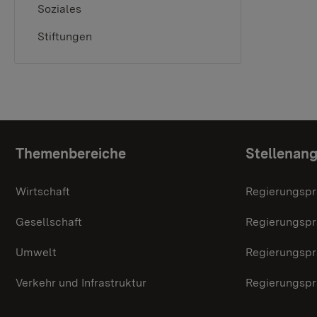
Soziales
Stiftungen
Themenübersicht
Themenbereiche
Stellenan
Wirtschaft
Regierungspr
Gesellschaft
Regierungspr
Umwelt
Regierungspr
Verkehr und Infrastruktur
Regierungspr