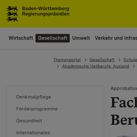
Zum Inhaltsbereich
Zur Hauptnavigation
Wirtschaft
Gesellschaft
Umwelt
Verkehr und Infras
You are here:
Themenportal
Gesellschaft
Schule
Akademische Heilberufe: Ausland
Approbatio
Fac
Denkmalpflege
Förderprogramme
Ber
Gesundheit
Internationales