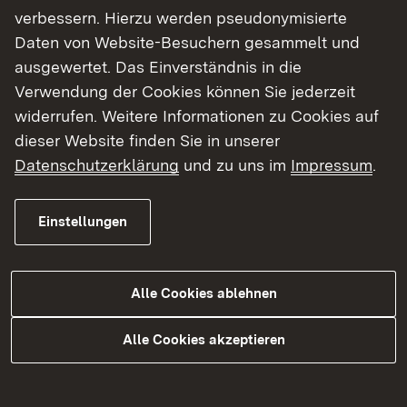
verbessern. Hierzu werden pseudonymisierte
Daten von Website-Besuchern gesammelt und
Für eine Auskunft, ob und in welcher Form
ausgewertet. Das Einverständnis in die
ein ausländischer Hochschulgrad geführt
Verwendung der Cookies können Sie jederzeit
werden darf, kann eine entsprechende
widerrufen. Weitere Informationen zu Cookies auf
Anfrage zur Gradführung an das Ministerium
dieser Website finden Sie in unserer
für Wissenschaft, Forschung und Kunst
Datenschutzerklärung
und zu uns im
Impressum
.
Baden-Württemberg gerichtet werden.
Informationen zur Rechtslage in Baden-
Einstellungen
Württemberg hinsichtlich der Führung
ausländischer Grade erhalten Sie auf der
Alle Cookies ablehnen
Externer Link:
Webseite des Ministeriums für
Wissenschaft, Forschung und Kunst Baden-
Alle Cookies akzeptieren
Württemberg