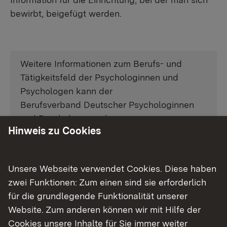
bewirbt, beigefügt werden.
Weitere Informationen zum Berufs- und
Tätigkeitsfeld der Psychologinnen und
Psychologen kann der
Berufsverband Deutscher Psychologinnen
und Psychologen geben:
Hinweis zu Cookies
Berufsverband Deutscher Psychologinnen
und Psychologen e. V.
Unsere Webseite verwendet Cookies. Diese haben
Bundesgeschäftsstelle
zwei Funktionen: Zum einen sind sie erforderlich
Am Köllnischen Park 2
für die grundlegende Funktionalität unserer
10179 Berlin
Website. Zum anderen können wir mit Hilfe der
Externer Link:
Cookies unsere Inhalte für Sie immer weiter
Webseite