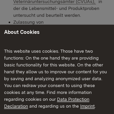
Veterinäruntersuchungsämter (CVUAs),
in
der die Lebensmittel- und Produktproben
untersucht und beurteilt werden.
Zulassung von
Gegenprobensachverständigen (s. u.).
About Cookies
Kontaktstelle im Regierungsbezirk für
Meldungen in den EU-
Externer Link:
Schnellwarnsystemen (
Rapid Alert System
This website uses cookies. Those have two
Externer Link:
for Food and Feed
,
RASFF und Rapid Alert
functions: On the one hand they are providing
System for dangerous non-food products,
basic functionality for this website. On the other
RAPEX
) für nicht sichere Lebensmittel und
hand they allow us to improve our content for you
verbrauchernahe Produkte, sowie in Fällen
by saving and analyzing anonymized user data.
von Lebensmittelbetrug (s.u.)
You can redraw your consent to using these
Zulassungsbehörde von bestimmten bzw.
cookies at any time. Find more information
größeren Betrieben, die Lebensmittel
regarding cookies on our
Data Protection
tierischer Herkunft (Fleisch, Geflügelfleisch,
Declaration
and regarding us on the
Imprint
.
Fisch, Eier, Milch) be- und verarbeiten. Im