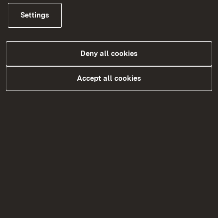
Fleischbereich sind dies Schlachtbetriebe,
Settings
welche die Produktionsobergrenzen von 20
Großvieheinheiten pro Woche überschreiten,
im Verarbeitungsbereich Betriebe, die mehr
Deny all cookies
als 5 Tonnen Fleisch pro Woche verarbeiten.
Amtliche Anerkennung und
Accept all cookies
Nutzungsgenehmigung von natürlichen
Mineralwässern (s. u.).
Widerspruchsbehörde gegenüber der unteren
Lebensmittelüberwachungsbehörden.
Zuständige Behörde für
Ausnahmegenehmigungen im Lebensmittel-
und Weinbereich.