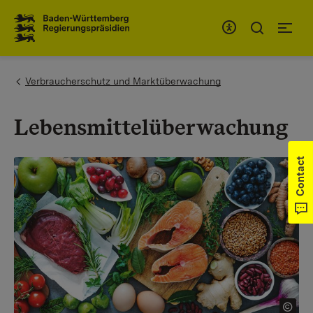
To the main navigation
You are here:
Verbraucherschutz und Marktüberwachung
Lebensmittelüberwachung
Contact