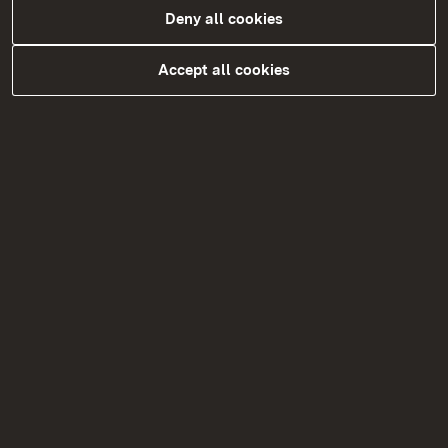
Krankenhausentgelte
Deny all cookies
Ladenöffnungsgesetz
Accept all cookies
Öffentliches Preisrecht
Öffentlich bestellte Sachverständige
Preisangabeverordnung
Prostituiertenschutz
Schornsteinfegerwesen
Servicestelle Landestariftreue- und
Mindestlohngesetz
Sonn- und Feiertagsrecht
Ladenöffnungsgesetz
Umsatzsteuerbefreiungen
Vergaberecht
Versicherungsaufsicht über kleinere
Versicherungsvereine auf
Gegenseitigkeit
Wohnungswesen / Wohngeldrecht