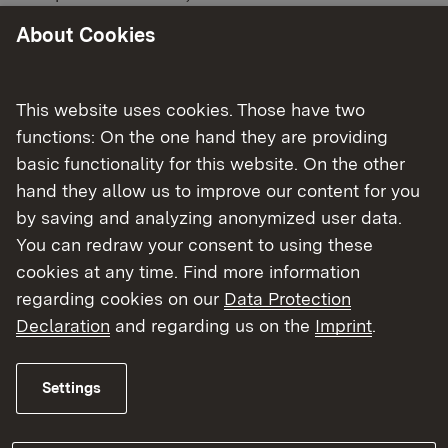
Gesetz die Landratsämter als
About Cookies
Kreispolizeibehörden zuständig.
Dem Regierungspräsidium obliegt die
This website uses cookies. Those have two
Fachaufsicht.
functions: On the one hand they are providing
basic functionality for this website. On the other
hand they allow us to improve our content for you
by saving and analyzing anonymized user data.
You can redraw your consent to using these
Wirtschaftsordnung und Kontrolle
cookies at any time. Find more information
regarding cookies on our
Data Protection
Alle Themen auf einen Blick
Declaration
and regarding us on the
Imprint
.
Gaststättenrecht
Gewerberecht
Settings
Handwerksrecht
Heimarbeit und Entgeltüberwachung